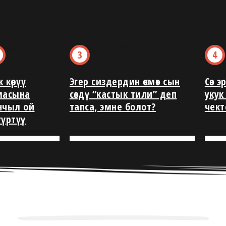
 көрүү
Эгер сиздердин өкмөт сын
Сөз 
масына
сөздү “кастык тили” деп
укук
нчыл ой
тапса, эмне болот?
чек
гүртүү