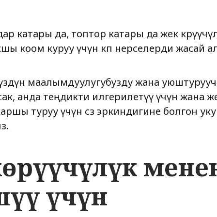
ар катары да, топтор катары да жек көрүүчү
шы коом куруу үчүн көп нерселерди жасай а
үбүздүн маалымдуулугубузду жана уюштурууч
ак, анда теңдикти илгерилетүү үчүн жана же
аршы туруу үчүн сөз эркиндигине болгон у
з.
көрүүчүлүк мене
шүү үчүн