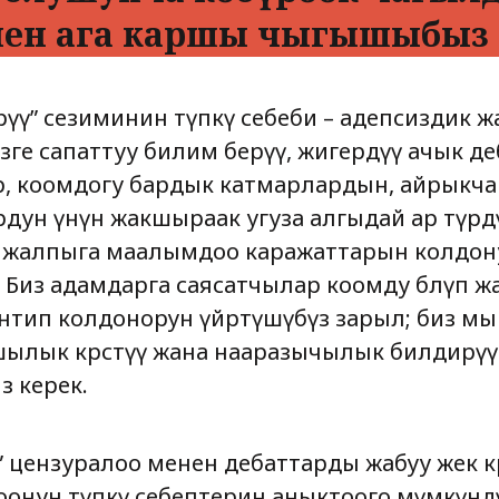
нен ага каршы чыгышыбыз 
көрүү” сезиминин түпкү себеби – адепсиздик ж
изге сапаттуу билим берүү, жигердүү ачык д
р, коомдогу бардык катмарлардын, айрыкча
рдун үнүн жакшыраак угуза алгыдай ар түрд
 жалпыга маалымдоо каражаттарын колдон
 Биз адамдарга саясатчылар коомду бөлүп ж
антип колдонорун үйрөтүшүбүз зарыл; биз м
шылык көрсөтүү жана нааразычылык билдирү
 керек.
” цензуралоо менен дебаттарды жабуу жек к
онун түпкү себептерин аныктоого мүмкүндү