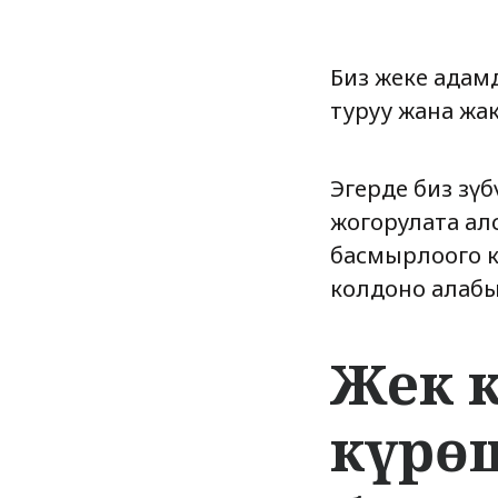
Биз жеке адамд
туруу жана жак
Эгерде биз өз
жогорулата алс
басмырлоого к
колдоно алабы
Жек 
күрө