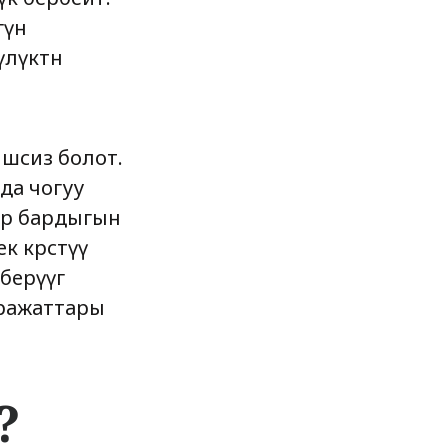
гүн
лүктөн
ишсиз болот.
да чогуу
ер бардыгын
 көрсөтүү
берүүгө
аражаттары
?