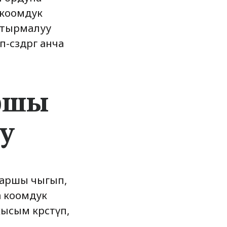
 коомдук
ыштырмалуу
сөздөргө анча
аршы
у
 каршы чыгып,
а коомдук
сым көрсөтүп,