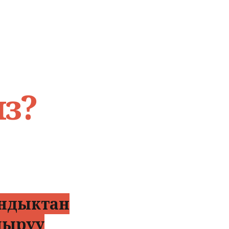
з?
андыктан
дыруу