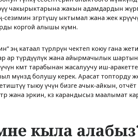
өрүү чакырыктарына жакын адамдардын жүрө
сезимин өзгөртүшү ыктымал жана жек көрүүчү
ды коргой алышы күмөн.
н” эң катаал түрлөрүн чектеп коюу гана жет
р ар түрдүүлүк жана айырмачылык шартын
чүн өкмөт тарабынан жасалуучу иш-аракетт
л мүнөздө болушу керек. Арасат топторду жек
тиштүү тыюу үчүн бизге ачык-айкын, отчёт 
ттөр жана эркин, көз карандысыз маалымат к
мне кыла алабыз