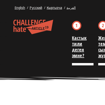
English
Русский
Кыргызча
العربية
Кастык
Жек
тили
те
деген
сы
эмне?
жү