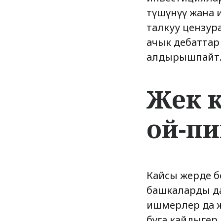
түшүнүү жана 
талкуу цензура
ачык дебаттар 
алдырышпайт
Жек 
ой-пи
Кайсы жерде бо
башкаларды да
ишмерлер да же
буга кайдыгер