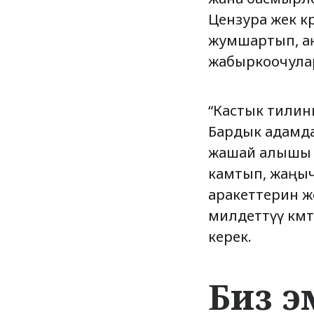
Цензура жек к
жумшартып, аң-
жабыркоочулар
“Кастык тилини
Бардык адамда
жашай алышы ү
камтып, жаңычы
аракеттерин же
милдеттүү өкмө
керек.
Биз э