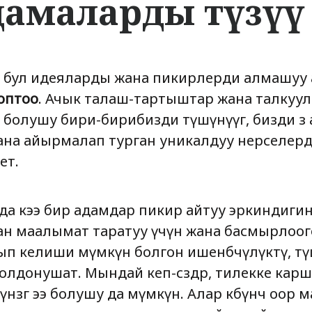
дамаларды түзүү
 – бул идеяларды жана пикирлерди алмашуу
оптоо
. Ачык талаш-тартыштар жана талкуул
болушу бири-бирибизди түшүнүүгө, бизди өз 
на айырмалап турган уникалдуу нерселерд
ет.
да кээ бир адамдар пикир айтуу эркиндиги
ан маалымат таратуу үчүн жана басмырлоого
п келиши мүмкүн болгон ишенбөөчүлүктү, тү
олдонушат. Мындай кеп-сөздөр, тилекке карш
нөзгө ээ болушу да мүмкүн. Алар көбүнчө оор