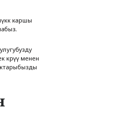
лүккө каршы
лабыз.
улугубузду
к көрүү менен
куктарыбызды
н