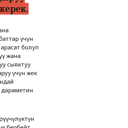
керек.
ана
ебаттар үчүн
 арасат болуп
үү жана
уу сыяктуу
аруу үчүн жек
ындай
ү дараметин
өрүүчүлүктүн
к бербейт.