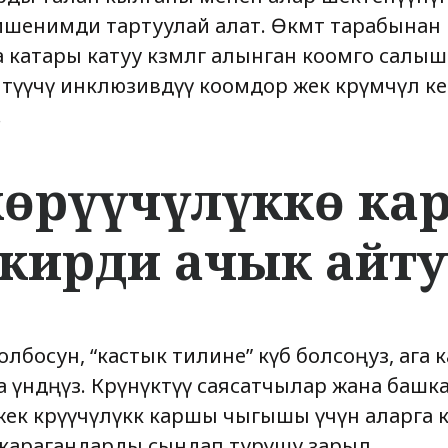
ишенимди тартуулай алат. Өкмөт тарабынан
 катары катуу көзөмөлгө алынган коомго сал
өтүүчү инклюзивдүү коомдор жек көрүмчүл кеп-
.
көрүүчүлүккө к
кирди ачык айту
лбосун, “кастык тилине” күбө болсоңуз, ага
 үндөңүз. Көрүнүктүү саясатчылар жана башк
к көрүүчүлүккө каршы чыгышы үчүн аларга кы
 карагандарды сындап турушу зарыл.