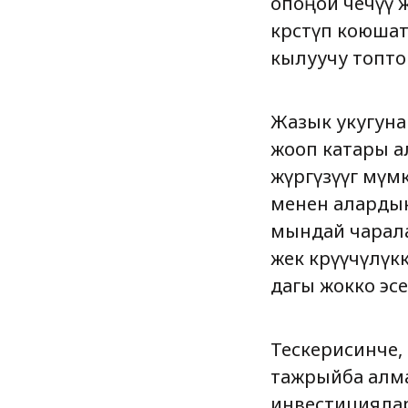
опоңой чечүү 
көрсөтүп коюша
кылуучу топто
Жазык укугуна 
жооп катары а
жүргүзүүгө мүм
менен алардын 
мындай чарала
жек көрүүчүлү
дагы жокко эсе
Тескерисинче,
тажрыйба алма
инвестициялар