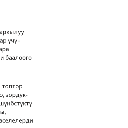
 аркылуу
ар үчүн
ара
и баалоого
н топтор
, зордук-
шүнбөстүктү
ы,
 маселелерди