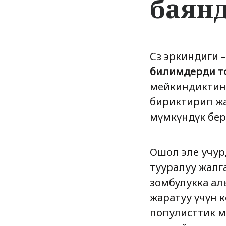
баян
Сөз эркиндиги
билимдерди т
мейкиндиктин 
бириктирип жа
мүмкүндүк бер
Ошол эле учур
тууралуу жалг
зомбулукка алы
жаратуу үчүн к
популисттик мү