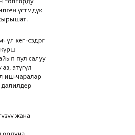
ан топторду
илген үстөмдүк
акырышат.
үл кеп-сөздөргө
күрөш
 айып пул салуу
аз, атүгүл
л иш-чаралар
н далилдер
түзүү жана
н ордуна