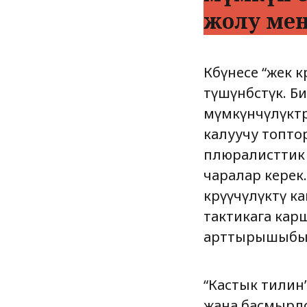
жолу ме
Көбүнесе “жек 
түшүнбөстүк. Б
мүмкүнчүлүктө
калуучу топто
плюралисттик
чаралар керек.
көрүүчүлүктү к
тактикага кар
арттырышыбыз
“Кастык тилин
жана басмырло