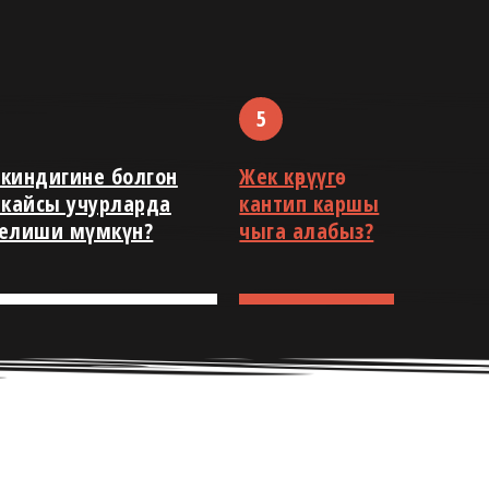
эркиндигине болгон
Жек көрүүгө
 кайсы учурларда
кантип каршы
телиши мүмкүн?
чыга алабыз?