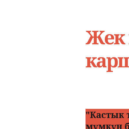
Жек 
карш
"Кастык 
мүмкүн 