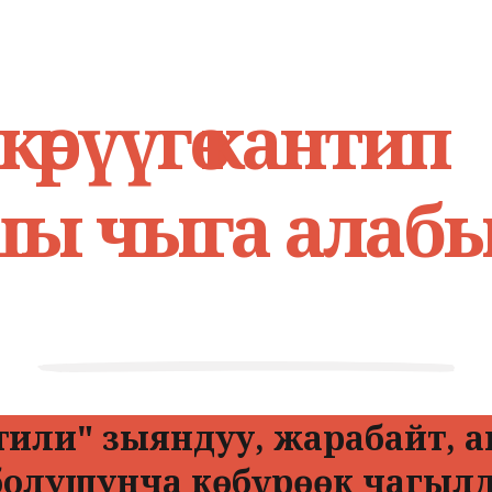
көрүүгө кантип
ы чыга алабы
тили" зыяндуу, жарабайт, 
болушунча көбүрөөк чагыл