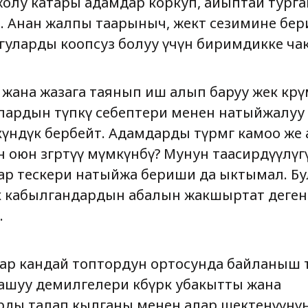
жолу катары адамдар коркуп, айыптай тург
т. Анан жалпы таарыныч, жектөө сезимине бер
гуларды коопсуз болуу үчүн биримдикке ч
жана жазага таянып иш алып баруу жек көрүмч
лардын түпкү себептери менен натыйжалуу 
күндүк бербейт. Адамдарды түрмөгө камоо же
оюн өзгөртүү мүмкүнбү? Мунун таасирдүүлүгү 
р тескери натыйжа бериши да ыктымал. Бу
ккө кабылгандардын абалын жакшыртат деге
.
 ар кандай топтордун ортосунда байланыш 
шуу демилгелери көбүрөөк убакытты жана
ды талап кылганы менен алар шектенүүнү