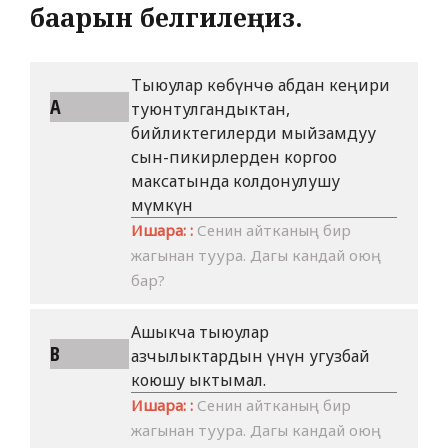
баарын белгилеңиз.
Тыюулар көбүнчө абдан кеңири
A
туюнтулгандыктан,
бийликтегилерди мыйзамдуу
сын-пикирлерден коргоо
максатында колдонулушу
мүмкүн
Ишара: :
Сенин айтканың бир
жагынан туура. Дагы кандай оюң
бар?
Ашыкча тыюулар
B
азчылыктардын үнүн угузбай
коюшу ыктымал.
Ишара: :
Сенин айтканың бир
жагынан туура. Дагы кандай оюң