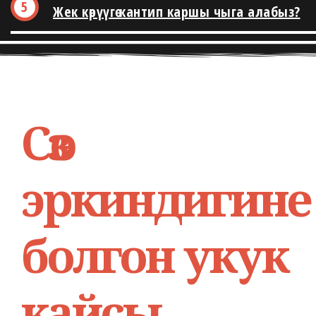
Жек көрүүгө кантип каршы чыга алабыз?
Сөз
эркиндигине
болгон укук
кайсы