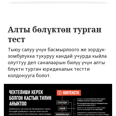
Алты бөлүктөн турган
тест
Тыюу салуу үчүн басмырлоого же зордук-
зомбулукка тукуруу кандай учурда кыйла
олуттуу деп саналаарын билүү үчүн алты
бөлүктөн турган юридикалык тестти
колдонууга болот.