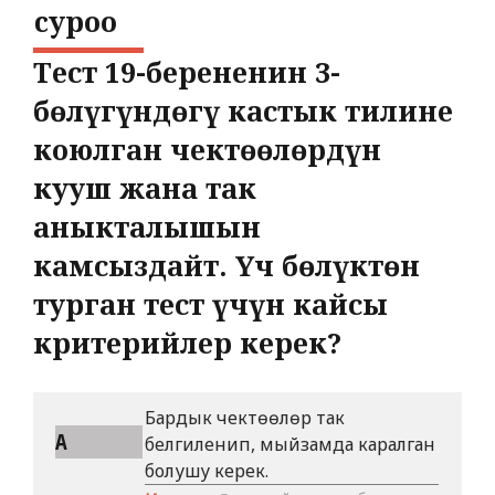
cуроо
Тест 19-берененин 3-
бөлүгүндөгү кастык тилине
коюлган чектөөлөрдүн
кууш жана так
аныкталышын
камсыздайт. Үч бөлүктөн
турган тест үчүн кайсы
критерийлер керек?
Бардык чектөөлөр так
A
белгиленип, мыйзамда каралган
болушу керек.