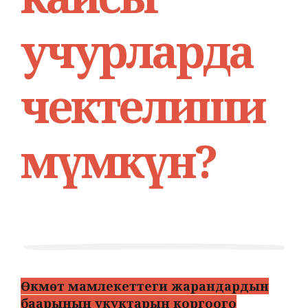
учурларда
чектелиши
мүмкүн?
Өкмөт мамлекеттеги жарандардын
баарынын укуктарын коргоого