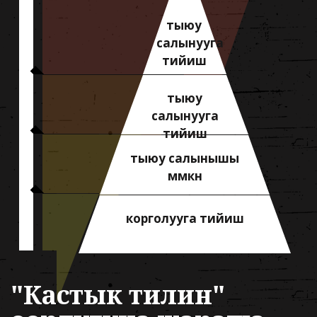
тыюу
салынууга
тийиш
тыюу
салынууга
тийиш
тыюу салынышы
мүмкүн
корголууга тийиш
"Кастык тилин"