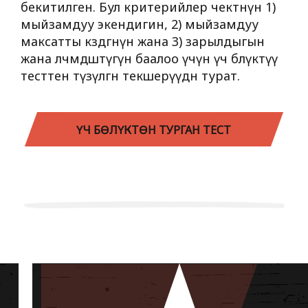
бекитилген. Бул критерийлер чектөөнүн 1)
мыйзамдуу экендигин, 2) мыйзамдуу
максатты көздөгөнүн жана 3) зарылдыгын
жана өлчөмдөштүгүн баалоо үчүн үч бөлүктүү
тесттен түзүлгөн текшерүүдөн турат.
ҮЧ БӨЛҮКТӨН ТУРГАН ТЕСТ