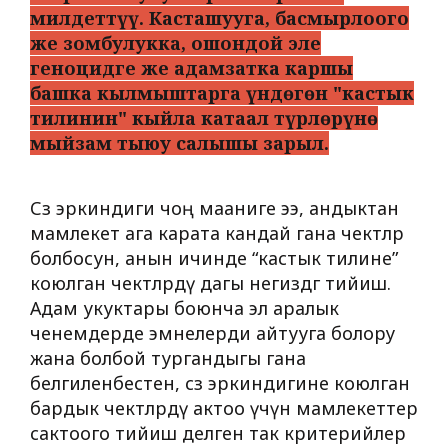
милдеттүү. Касташууга, басмырлоого
же зомбулукка, ошондой эле
геноцидге же адамзатка каршы
башка кылмыштарга үндөгөн "кастык
тилинин" кыйла катаал түрлөрүнө
мыйзам тыюу салышы зарыл.
Сөз эркиндиги чоң мааниге ээ, андыктан
мамлекет ага карата кандай гана чектөөлөр
болбосун, анын ичинде “кастык тилине”
коюлган чектөөлөрдү дагы негиздөөгө тийиш.
Адам укуктары боюнча эл аралык
ченемдерде эмнелерди айтууга болору
жана болбой тургандыгы гана
белгиленбестен, сөз эркиндигине коюлган
бардык чектөөлөрдү актоо үчүн мамлекеттер
сактоого тийиш делген так критерийлер