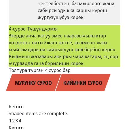
чектелбестен, басмырлоого жана
сабырсыздыкка каршы күрөш
жүргүзүшүбүз керек.
4-cуроо Түшүндүрмө:
Эгерде анча катуу эмес нааразычылыктар
көздөгөн натыйжага жетсе, кылмыш-жаза
мыйзамдарына кайрылууга жол бербөө керек.
Кылмыш жазалары акыркы чара катары, эң оор
учурларда гана берилиши керек.
Толтура турган 4 суроо бар.
МУРУНКУ СУРОО
КИЙИНКИ СУРОО
Return
Shaded items are complete.
1
2
3
4
Return