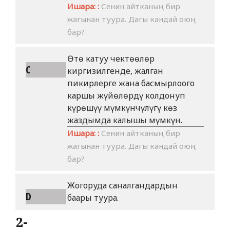
Ишара: :
Сенин айтканың бир
жагынан туура. Дагы кандай оюң
бар?
Өтө катуу чектөөлөр
C
киргизилгенде, жалган
пикирлерге жана басмырлоого
каршы жүйөлөрдү колдонуп
күрөшүү мүмкүнчүлүгү көз
жаздымда калышы мүмкүн.
Ишара: :
Сенин айтканың бир
жагынан туура. Дагы кандай оюң
бар?
Жогоруда саналгандардын
D
баары туура.
2-