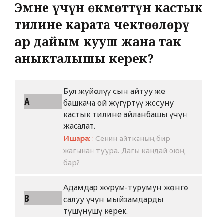
Эмне үчүн өкмөттүн кастык
тилине карата чектөөлөрү
ар дайым кууш жана так
аныкталышы керек?
Бул жүйөлүү сын айтуу же
A
башкача ой жүгүртүү жосуну
кастык тилине айланбашы үчүн
жасалат.
Ишара: :
Сенин айтканың бир
жагынан туура. Дагы кандай оюң
бар?
Адамдар жүрүм-турумун жөнгө
B
салуу үчүн мыйзамдарды
түшүнүшү керек.