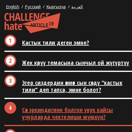
English
Русский
Кыргызча
العربية
Кастык тили деген эмне?
Жек көрүү темасына сынчыл ой жүгүртүү
Эгер сиздердин өкмөт сын сөздү “кастык
тили” деп тапса, эмне болот?
Сөз эркиндигине болгон укук кайсы
учурларда чектелиши мүмкүн?