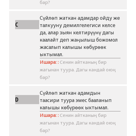
бар?
Сүйлөп жаткан адамдар ойду же
C
талкууну демилгелегиси келсе
да, алар зыян келтирүүнү дагы
каалайт деп жаңылыш божомол
жасалып калышы көбүрөөк
ыктымал.
Ишара: :
Сенин айтканың бир
жагынан туура. Дагы кандай оюң
бар?
Сүйлөп жаткан адамдын
D
таасири туура эмес бааланып
калышы көбүрөөк ыктымал.
Ишара: :
Сенин айтканың бир
жагынан туура. Дагы кандай оюң
бар?