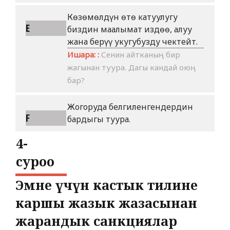
Көзөмөлдүн өтө катуулугу
E
биздин маалымат издөө, алуу
жана берүү укугубузду чектейт.
Ишара: :
Сенин айтканың бир
жагынан туура. Дагы кандай оюң
бар?
Жогоруда белгиленгендердин
F
бардыгы туура.
4-
cуроо
Эмне үчүн кастык тилине
каршы жазык жазасынан
жарандык санкциялар