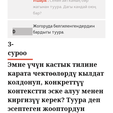
Ишара: :
Сенин айтканың бир
жагынан туура. Дагы кандай оюң
бар?
Жогоруда белгиленгендердин
D
бардыгы туура.
3-
cуроо
Эмне үчүн кастык тилине
карата чектөөлөрдү кылдат
колдонуп, конкреттүү
контекстти эске алуу менен
киргизүү керек? Туура деп
эсептеген жооптордун