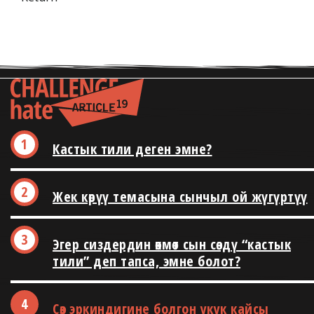
Кастык тили деген эмне?
Жек көрүү темасына сынчыл ой жүгүртүү
Эгер сиздердин өкмөт сын сөздү “кастык
тили” деп тапса, эмне болот?
Сөз эркиндигине болгон укук кайсы