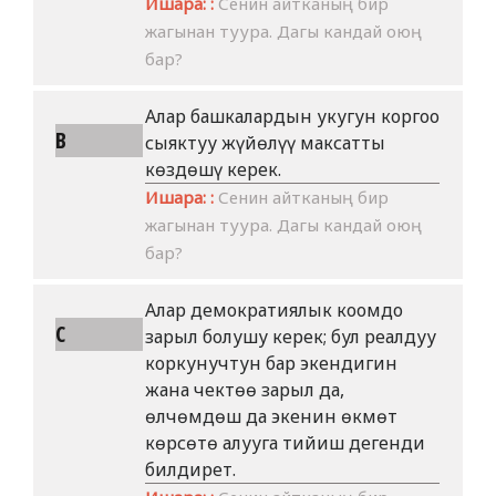
Ишара: :
Сенин айтканың бир
жагынан туура. Дагы кандай оюң
бар?
Алар башкалардын укугун коргоо
B
сыяктуу жүйөлүү максатты
көздөшү керек.
Ишара: :
Сенин айтканың бир
жагынан туура. Дагы кандай оюң
бар?
Алар демократиялык коомдо
C
зарыл болушу керек; бул реалдуу
коркунучтун бар экендигин
жана чектөө зарыл да,
өлчөмдөш да экенин өкмөт
көрсөтө алууга тийиш дегенди
билдирет.