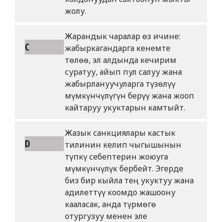
жолу.
Жарандык чаралар өз ичине:
C
жабыркагандарга кенемте
төлөө, эл алдында кечирим
суратуу, айып пул салуу жана
жабырлануучуларга түзөлүү
мүмкүнчүлүгүн берүү жана жооп
кайтаруу укуктарын камтыйт.
Жазык санкциялары кастык
D
тилинин келип чыгышынын
түпкү себептерин жоюуга
мүмкүнчүлүк бербейт. Эгерде
биз бир кыйла тең укуктуу жана
адилеттүү коомдо жашоону
кааласак, анда түрмөгө
отургузуу менен эле