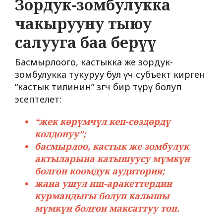
Зордук-зомбулукка
чакырууну тыюу
салууга баа берүү
Басмырлоого, кастыкка же зордук-
зомбулукка тукуруу бул үч субъект кирген
“кастык тилинин” өзгөчө бир түрү болуп
эсептелет:
“жек көрүмчүл кеп-сөздөрдү
колдонуу”;
басмырлоо, кастык же зомбулук
актыларына катышуусу мүмкүн
болгон
коомдук аудитория
;
жана ушул иш-аракеттердин
курмандыгы болуп калышы
мүмкүн болгон
максаттуу топ
.