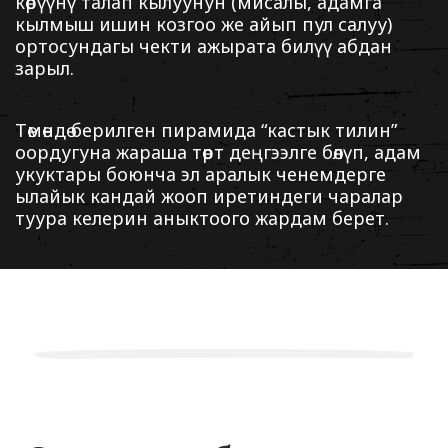
көрүүнү талап кылуунун (мисалы, адамга
кылмыш ишин козгоо же айып пул салуу)
ортосундагы чекти ажырата билүү абдан
зарыл.
Төмөндө берилген пирамида “кастык тилин”
оордугуна жараша төрт деңгээлге бөлүп, адам
укуктары боюнча эл аралык ченемдерге
ылайык кандай жооп иретиндеги чаралар
туура келерин аныктоого жардам берет.