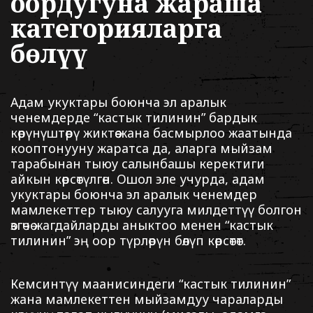
оордугуна жараша
категорияларга
бөлүү
Адам укуктары боюнча эл аралык
ченемдерде “кастык тилинин” бардык
көрүнүштөрү жиктөө жана басмырлоо жаатында
кооптонууну жаратса да, аларга мыйзам
тарабынан тыюу салынбашы керектиги
айкын көрсөтүлгөн. Ошол эле учурда, адам
укуктары боюнча эл аралык ченемдер
мамлекеттер тыюу салууга милдеттүү болгон
өзгөчө жагдайларды аныктоо менен “кастык
тилинин” эң оор түрлөрүн бөлүп көрсөтөт.
Кемсинтүү маанисиндеги “кастык тилинин”
жана мамлекеттен мыйзамдуу чараларды