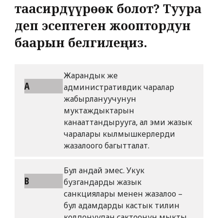
таасирдүүрөөк болот? Туура
деп эсептеген жооптордун
баарын белгилеңиз.
Жарандык же
A
административдик чаралар
жабырлануучунун
муктаждыктарын
канааттандырууга, ал эми жазык
чаралары кылмышкерлерди
жазалоого багытталат.
Бул андай эмес. Укук
B
бузгандарды жазык
санкциялары менен жазалоо –
бул адамдарды кастык тилин
колдонуудан сактоонун мыкты