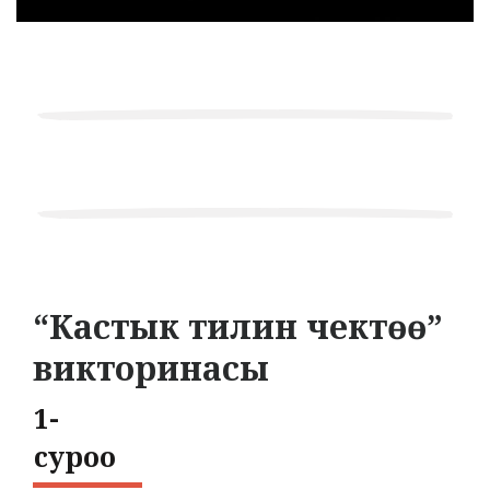
“Кастык тилин чектөө”
викторинасы
1-
cуроо