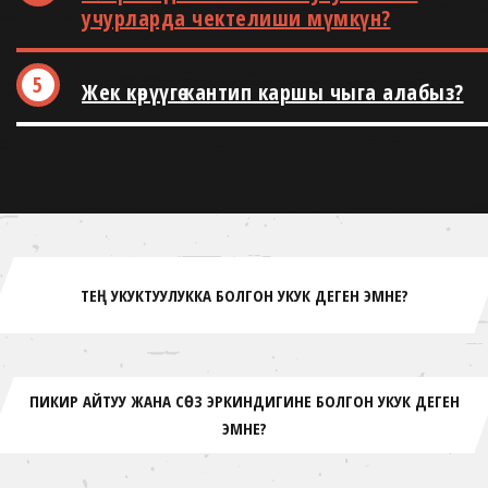
учурларда чектелиши мүмкүн?
Жек көрүүгө кантип каршы чыга алабыз?
ТЕҢ УКУКТУУЛУККА БОЛГОН УКУК ДЕГЕН ЭМНЕ?
ПИКИР АЙТУУ ЖАНА СӨЗ ЭРКИНДИГИНЕ БОЛГОН УКУК ДЕГЕН
ЭМНЕ?