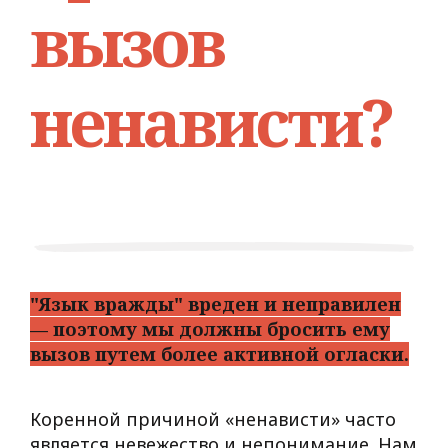
вызов
ненависти?
"Язык вражды" вреден и неправилен
— поэтому мы должны бросить ему
вызов путем более активной огласки.
Коренной причиной «ненависти» часто
является невежество и непонимание. Нам